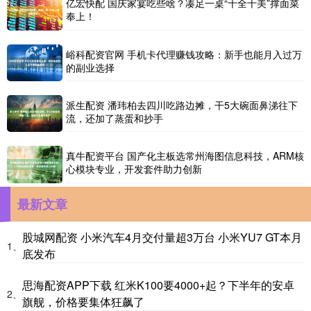
亿宏快配 国庆家宴吃些啥？凑足一桌“十全十美”撑面菜
奉上！
峪科配资官网 手机卡代理赚钱攻略：新手也能月入过万
的副业选择
派生配资 潘玮柏去四川吃路边摊，干5大碗面鼻涕往下
流，还加了蒸蛋和抄手
真牛配资平台 国产化主板选常州海图信息科技，ARM核
心模块专业，开发套件助力创新
最新文章
股城网配资 小米汽车4月交付量超3万台 小米YU7 GT本月
1、
底发布
思海配资APP下载 红米K100要4000+起？下半年的安卓
2、
旗舰，价格要集体狂飙了