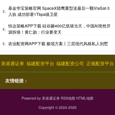
基金华宝策略官网 SpaceX猎鹰重型送最后一颗ViaSat-3
3、
入轨 成功部署1Tbps级卫星
恒达策略APP下载 硅谷砸400亿筑墙当天，中国AI突然开
4、
源拆墙！黄仁勋：行业要变天
农业配资网APP下载 极现方案丨三层现代风格私人别墅
5、
美港通证券
福建配资平台
福建配资公司
正规配资平台
友情链接：
Powered by
美港通证券
RSS地图
HTML地图
Copyright
© 2024-2026