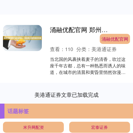
涌融优配官网 郑州油馍头：老城烟火里的酥韧诗篇
涌融优配官网
查看：
110
分类：
美港通证券
当北国的风裹挟着麦子的清香，吹过这
座千年古都，总有一种熟悉而诱人的味
道，在城市的清晨和黄昏里悄然弥漫。
它不似名贵佳肴般精致，却以最朴素的
姿态，勾勒出郑州人最寻常....
美港通证券文章已加载完成
话题标签
米升网配资
宏泰证券