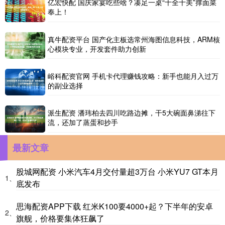
亿宏快配 国庆家宴吃些啥？凑足一桌“十全十美”撑面菜
奉上！
真牛配资平台 国产化主板选常州海图信息科技，ARM核
心模块专业，开发套件助力创新
峪科配资官网 手机卡代理赚钱攻略：新手也能月入过万
的副业选择
派生配资 潘玮柏去四川吃路边摊，干5大碗面鼻涕往下
流，还加了蒸蛋和抄手
最新文章
股城网配资 小米汽车4月交付量超3万台 小米YU7 GT本月
1、
底发布
思海配资APP下载 红米K100要4000+起？下半年的安卓
2、
旗舰，价格要集体狂飙了