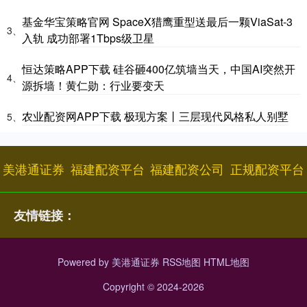
基金华宝策略官网 SpaceX猎鹰重型送最后一颗ViaSat-3
3、
入轨 成功部署1Tbps级卫星
恒达策略APP下载 硅谷砸400亿筑墙当天，中国AI突然开
4、
源拆墙！黄仁勋：行业要变天
农业配资网APP下载 极现方案丨三层现代风格私人别墅
5、
美港通证券
福建配资平台
福建配资公司
正规配资平台
友情链接：
Powered by
美港通证券
RSS地图
HTML地图
Copyright
© 2024-2026