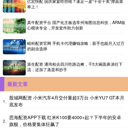
亿宏快配 国庆家宴吃些啥？凑足一桌“十全十美”撑面菜
奉上！
真牛配资平台 国产化主板选常州海图信息科技，ARM核
心模块专业，开发套件助力创新
峪科配资官网 手机卡代理赚钱攻略：新手也能月入过万
的副业选择
派生配资 潘玮柏去四川吃路边摊，干5大碗面鼻涕往下
流，还加了蒸蛋和抄手
最新文章
股城网配资 小米汽车4月交付量超3万台 小米YU7 GT本月
1、
底发布
思海配资APP下载 红米K100要4000+起？下半年的安卓
2、
旗舰，价格要集体狂飙了