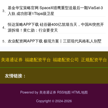
基金华宝策略官网 SpaceX猎鹰重型送最后一颗ViaSat-3
3、
入轨 成功部署1Tbps级卫星
恒达策略APP下载 硅谷砸400亿筑墙当天，中国AI突然开
4、
源拆墙！黄仁勋：行业要变天
农业配资网APP下载 极现方案丨三层现代风格私人别墅
5、
美港通证券
福建配资平台
福建配资公司
正规配资平台
友情链接：
Powered by
美港通证券
RSS地图
HTML地图
Copyright
© 2024-2026