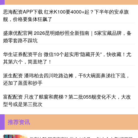
思海配资APP下载 红米K100要4000+起？下半年的安卓旗
舰，价格要集体狂飙了
盛康优配官网 2026昆明婚纱照全新指南｜5家宝藏品牌，备
婚零套路不踩坑
华生证券配资平台 微信10个超实用“隐藏开关”，快收藏！尤
其第六个，简直绝了！
派生配资 潘玮柏去四川吃路边摊，干5大碗面鼻涕往下流，
还加了蒸蛋和抄手
富配配资 只改了舷窗和爬梯？第二批055舰变化不大，大改
型号或是第三批次
推荐资讯