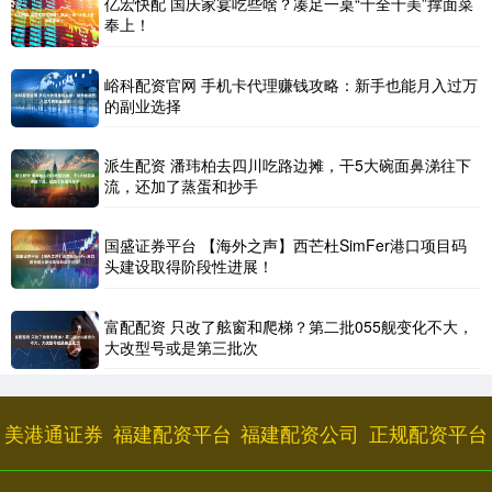
亿宏快配 国庆家宴吃些啥？凑足一桌“十全十美”撑面菜
奉上！
峪科配资官网 手机卡代理赚钱攻略：新手也能月入过万
的副业选择
派生配资 潘玮柏去四川吃路边摊，干5大碗面鼻涕往下
流，还加了蒸蛋和抄手
国盛证券平台 【海外之声】西芒杜SimFer港口项目码
头建设取得阶段性进展！
富配配资 只改了舷窗和爬梯？第二批055舰变化不大，
大改型号或是第三批次
美港通证券
福建配资平台
福建配资公司
正规配资平台