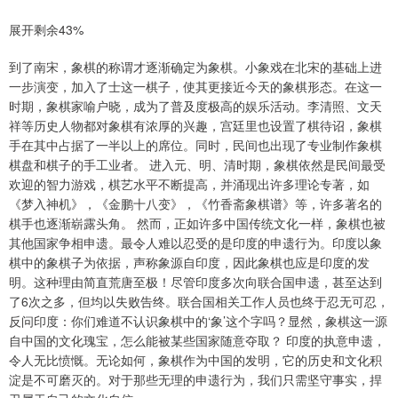
展开剩余43%
到了南宋，象棋的称谓才逐渐确定为象棋。小象戏在北宋的基础上进
一步演变，加入了士这一棋子，使其更接近今天的象棋形态。在这一
时期，象棋家喻户晓，成为了普及度极高的娱乐活动。李清照、文天
祥等历史人物都对象棋有浓厚的兴趣，宫廷里也设置了棋待诏，象棋
手在其中占据了一半以上的席位。同时，民间也出现了专业制作象棋
棋盘和棋子的手工业者。 进入元、明、清时期，象棋依然是民间最受
欢迎的智力游戏，棋艺水平不断提高，并涌现出许多理论专著，如
《梦入神机》，《金鹏十八变》，《竹香斋象棋谱》等，许多著名的
棋手也逐渐崭露头角。 然而，正如许多中国传统文化一样，象棋也被
其他国家争相申遗。最令人难以忍受的是印度的申遗行为。印度以象
棋中的象棋子为依据，声称象源自印度，因此象棋也应是印度的发
明。这种理由简直荒唐至极！尽管印度多次向联合国申遗，甚至达到
了6次之多，但均以失败告终。联合国相关工作人员也终于忍无可忍，
反问印度：你们难道不认识象棋中的‘象’这个字吗？显然，象棋这一源
自中国的文化瑰宝，怎么能被某些国家随意夺取？ 印度的执意申遗，
令人无比愤慨。无论如何，象棋作为中国的发明，它的历史和文化积
淀是不可磨灭的。对于那些无理的申遗行为，我们只需坚守事实，捍